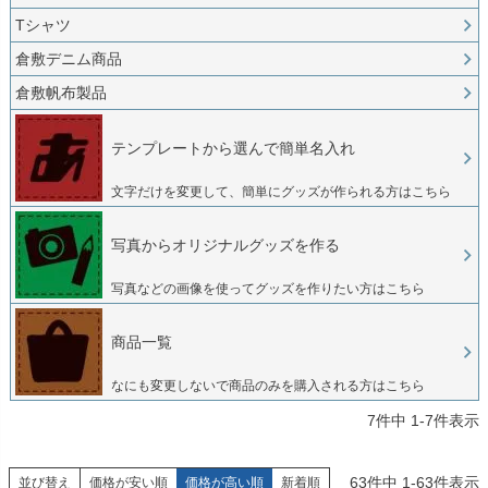
Tシャツ
倉敷デニム商品
倉敷帆布製品
テンプレートから選んで簡単名入れ
文字だけを変更して、簡単にグッズが作られる方はこちら
写真からオリジナルグッズを作る
写真などの画像を使ってグッズを作りたい方はこちら
商品一覧
なにも変更しないで商品のみを購入される方はこちら
7
件中
1
-
7
件表示
63
件中
1
-
63
件表示
並び替え
価格が安い順
価格が高い順
新着順