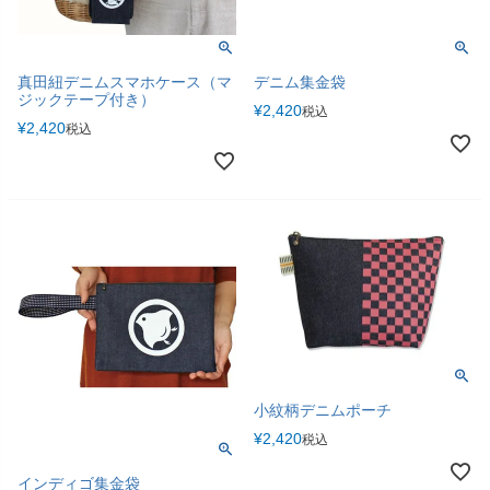
真田紐デニムスマホケース（マ
デニム集金袋
ジックテープ付き）
¥
2,420
税込
¥
2,420
税込
小紋柄デニムポーチ
¥
2,420
税込
インディゴ集金袋