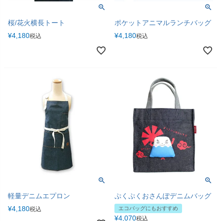
桜/花火横長トート
ポケットアニマルランチバッグ
¥
4,180
¥
4,180
税込
税込
軽量デニムエプロン
ぷくぷくおさんぽデニムバッグ
¥
4,180
エコバッグにもおすすめ
税込
¥
4,070
税込