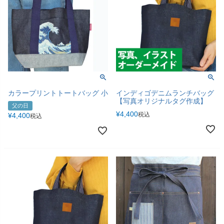
カラープリントトートバッグ 小
インディゴデニムランチバッグ
【写真オリジナルタグ作成】
父の日
¥
4,400
税込
¥
4,400
税込