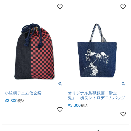
オリジナル鳥獣戯画「滑走
小紋柄デニム信玄袋
兎」 横長レトロデニムバッグ
¥
3,300
税込
¥
3,300
税込