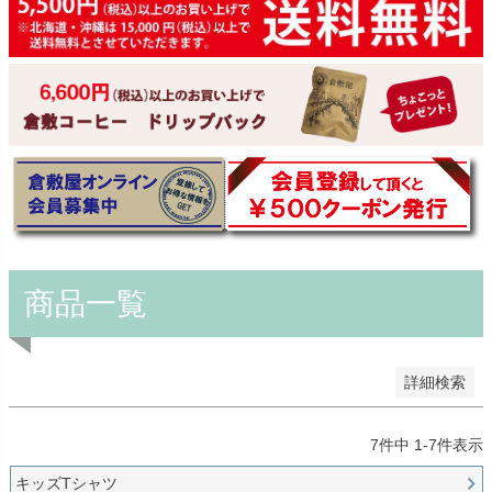
予約商品
予約商品のみを表示
並び順
新着順
登録順
価格が安い順
価格が高い順
優先度順
レビュー順
キーワードヒット順
商品一覧
検索
詳細検索
7
件中
1
-
7
件表示
キッズTシャツ