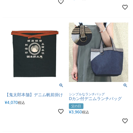
【鬼太郎本舗】デニム帆前掛け
シンプルなランチバッグ
Dカン付デニムランチバッグ
¥
4,070
税込
父の日
¥
3,960
税込