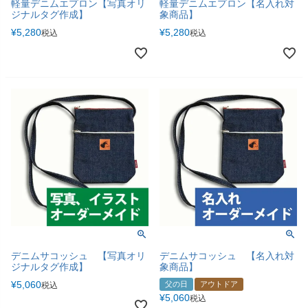
軽量デニムエプロン【写真オリ
軽量デニムエプロン【名入れ対
ジナルタグ作成】
象商品】
¥
5,280
¥
5,280
税込
税込
デニムサコッシュ 【写真オリ
デニムサコッシュ 【名入れ対
ジナルタグ作成】
象商品】
¥
5,060
父の日
アウトドア
税込
¥
5,060
税込