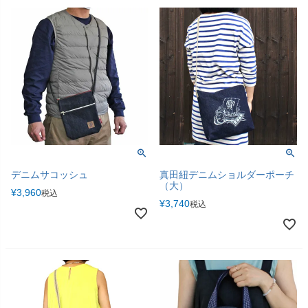
デニムサコッシュ
真田紐デニムショルダーポーチ
（大）
¥
3,960
税込
¥
3,740
税込