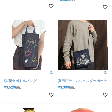
桜/花火ボトルバッグ
真田紐デニムショルダーポーチ
¥
3,520
¥
3,300
税込
税込