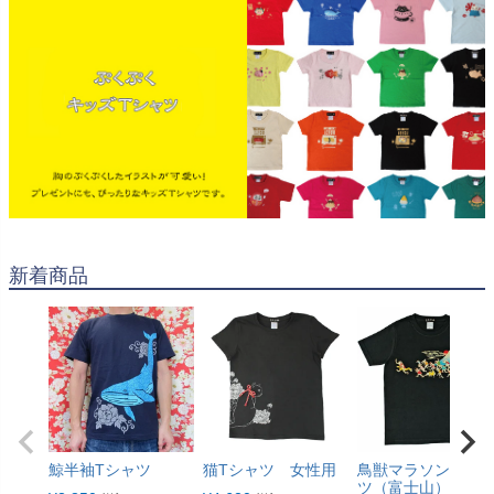
新着商品
鯨半袖Tシャツ
猫Tシャツ 女性用
鳥獣マラソンTシャ
ツ（富士山）