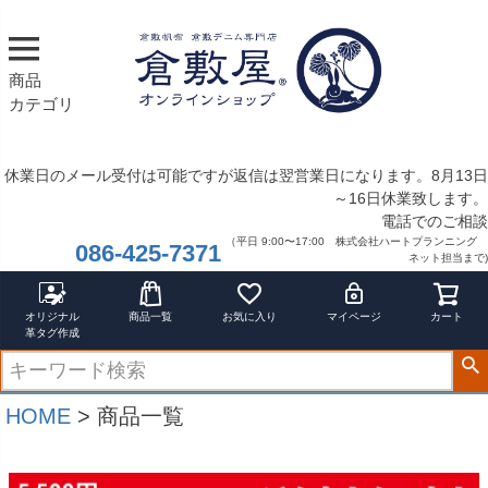
サイズ
指定なし
S
商品
M
カテゴリ
22.5cm
23.0cm
休業日のメール受付は可能ですが返信は翌営業日になります。8月13日
カラー
～16日休業致します。
レッド
電話でのご相談
ブルー
（平日 9:00〜17:00 株式会社ハートプランニング
086-425-7371
イエロー
ネット担当まで)
在庫なし商品
在庫なし商品を表示しない
オリジナル
商品一覧
お気に入り
マイページ
カート
革タグ作成
商品番号/JANコード
HOME
商品一覧
バンドル販売