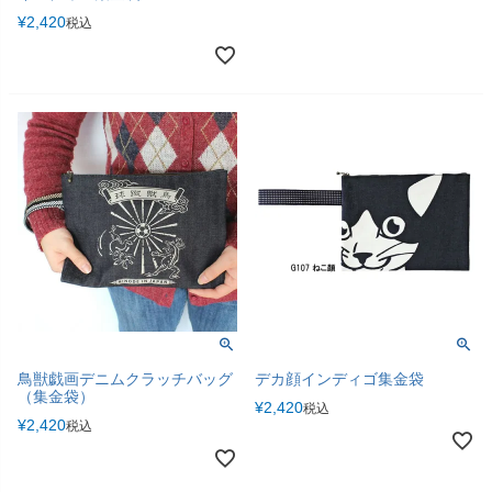
¥
2,420
税込
鳥獣戯画デニムクラッチバッグ
デカ顔インディゴ集金袋
（集金袋）
¥
2,420
税込
¥
2,420
税込