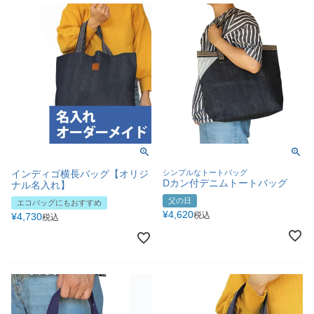
インディゴ横長バッグ【オリジ
シンプルなトートバッグ
Dカン付デニムトートバッグ
ナル名入れ】
父の日
エコバッグにもおすすめ
¥
4,620
税込
¥
4,730
税込