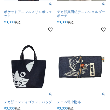
ポケットアニマルスリムポシェ
デカ顔真田紐デニムショルダー
ット
ポーチ
¥
3,300
¥
3,300
税込
税込
デカ顔インディゴランチバッグ
デニム道中財布
¥
3,300
¥
3,300
税込
税込