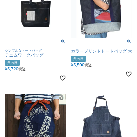
シンプルなトートバッグ
カラープリントトートバッグ 大
デニムワークバッグ
父の日
父の日
¥
5,500
税込
¥
5,720
税込