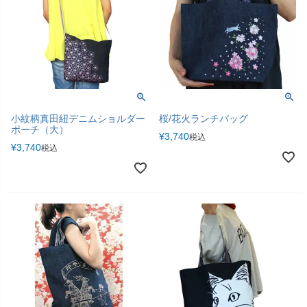
小紋柄真田紐デニムショルダー
桜/花火ランチバッグ
ポーチ（大）
¥
3,740
税込
¥
3,740
税込