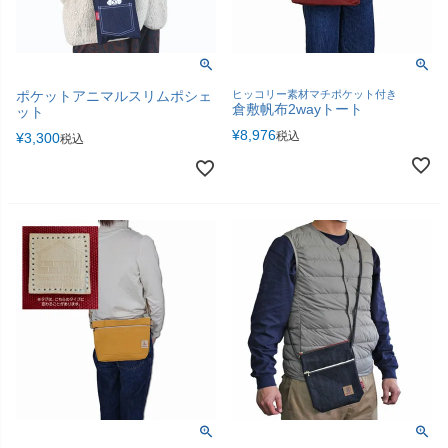
ポケットアニマルスリムポシェ
ヒッコリー素材マチポケット付き
倉敷帆布2wayトート
ット
¥
8,976
税込
¥
3,300
税込