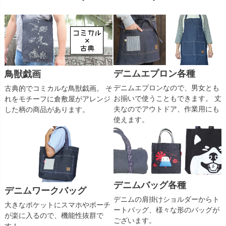
デニムエプロン各種
鳥獣戯画
デニムエプロンなので、男女とも
古典的でコミカルな鳥獣戯画。 そ
お揃いで使うこともできます。 丈
れをモチーフに倉敷屋がアレンジ
夫なのでアウトドア、作業用にも
した柄の商品があります。
使えます。
デニムバッグ各種
デニムワークバッグ
デニムの肩掛けショルダーからト
大きなポケットにスマホやポーチ
ートバッグ、様々な形のバッグが
が楽に入るので、機能性抜群で
ございます。