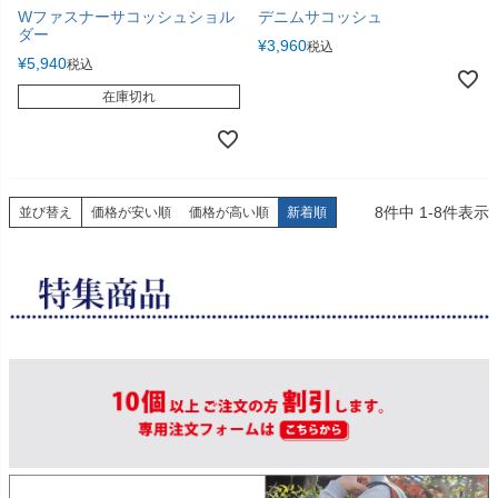
Wファスナーサコッシュショル
デニムサコッシュ
ダー
¥
3,960
税込
¥
5,940
税込
在庫切れ
8
件中
1
-
8
件表示
並び替え
価格が安い順
価格が高い順
新着順