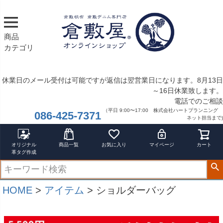
サイズ
指定なし
S
商品
M
カテゴリ
22.5cm
23.0cm
休業日のメール受付は可能ですが返信は翌営業日になります。8月13日
カラー
～16日休業致します。
レッド
電話でのご相談
ブルー
（平日 9:00〜17:00 株式会社ハートプランニング
086-425-7371
イエロー
ネット担当まで)
在庫なし商品
在庫なし商品を表示しない
オリジナル
商品一覧
お気に入り
マイページ
カート
革タグ作成
商品番号/JANコード
HOME
アイテム
ショルダーバッグ
バンドル販売