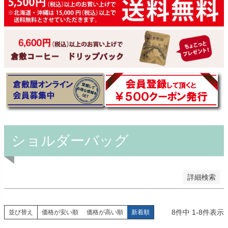
予約商品
予約商品のみを表示
並び順
新着順
登録順
価格が安い順
価格が高い順
優先度順
レビュー順
キーワードヒット順
ショルダーバッグ
検索
詳細検索
8
件中
1
-
8
件表示
並び替え
価格が安い順
価格が高い順
新着順