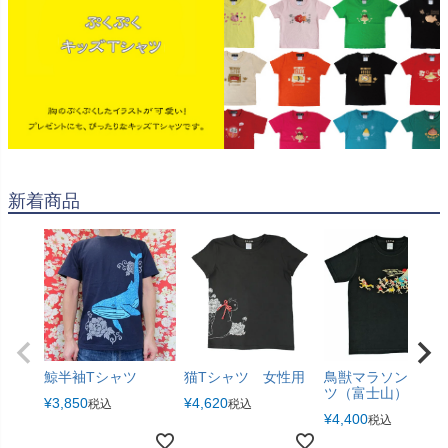
新着商品
鯨半袖Tシャツ
猫Tシャツ 女性用
鳥獣マラソンTシャ
ツ（富士山）
¥
3,850
¥
4,620
税込
税込
¥
4,400
税込