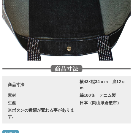
横43×縦34ｃｍ 底12ｃ
商品寸法
ｍ
素材
綿100％ デニム製
生産
日本（岡山県倉敷市）
※ボタンの種類が変わる事がありま
す。