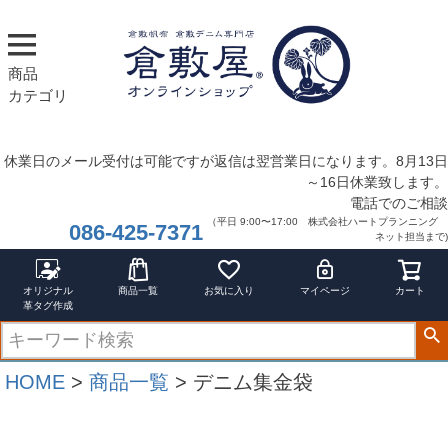
商品
カテゴリ
休業日のメール受付は可能ですが返信は翌営業日になります。8月13日
～16日休業致します。
電話でのご相談
（平日 9:00〜17:00 株式会社ハートプランニング
086-425-7371
ネット担当まで)
オリジナル
商品一覧
お気に入り
マイページ
カート
革タグ作成
HOME
商品一覧
デニム集金袋