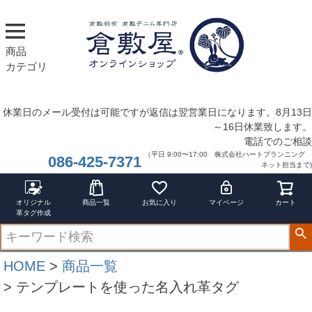
商品
カテゴリ
休業日のメール受付は可能ですが返信は翌営業日になります。8月13日
～16日休業致します。
電話でのご相談
（平日 9:00〜17:00 株式会社ハートプランニング
086-425-7371
ネット担当まで)
オリジナル
商品一覧
お気に入り
マイページ
カート
革タグ作成
HOME
商品一覧
テンプレートを使った名入れ革タグ