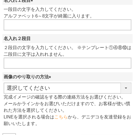
名入れ１段目
(
一段目の文字を入力してください。
必
アルファベット6～8文字が綺麗に入ります。
須
)
名入れ２段目
２段目の文字を入力してください。 ※テンプレート①④⑧⑩は
二段目に文字は入れれません。
画像のやり取りの方法
(
必
完成イメージの確認をする際の連絡方法をお選びください。
須
メールかラインかをお選びいただけますので、お客様が使い慣
)
れた方法を選択してください。
LINEを選択される場合は
こちら
から、デニデコを友達登録をお
願いいたします。