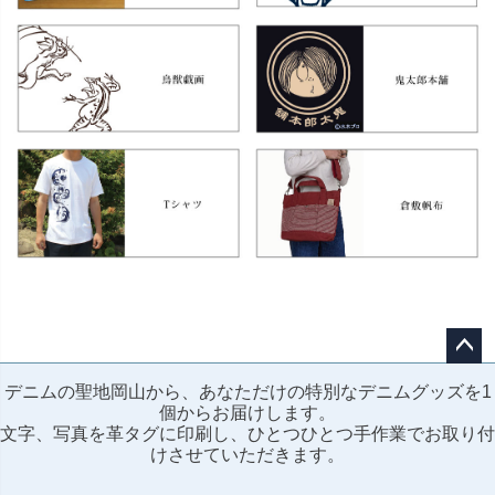
ペー
デニムの聖地岡山から、あなただけの特別なデニムグッズを1
ジト
個からお届けします。
ップ
文字、写真を革タグに印刷し、ひとつひとつ手作業でお取り付
へ
けさせていただきます。