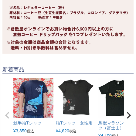
新着商品
鯨半袖Tシャツ
猫Tシャツ 女性用
鳥獣マラソンTシャ
ツ（富士山）
¥
3,850
¥
4,620
税込
税込
¥
4,400
税込