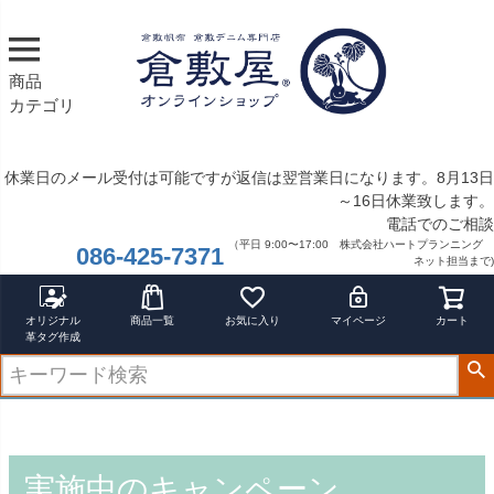
商品
カテゴリ
休業日のメール受付は可能ですが返信は翌営業日になります。8月13日
～16日休業致します。
電話でのご相談
（平日 9:00〜17:00 株式会社ハートプランニング
086-425-7371
ネット担当まで)
オリジナル
商品一覧
お気に入り
マイページ
カート
革タグ作成
実施中のキャンペーン