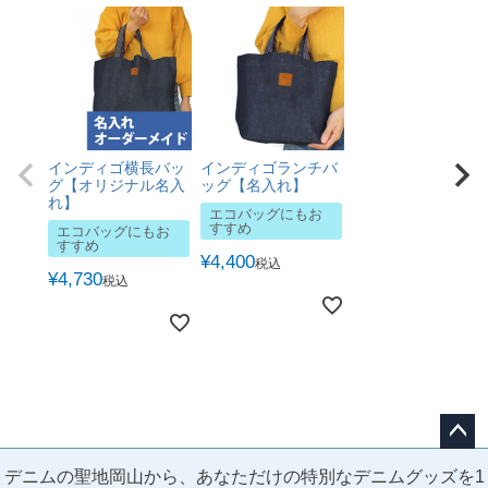
インディゴ横長バッ
インディゴランチバ
グ【オリジナル名入
ッグ【名入れ】
れ】
エコバッグにもお
すすめ
エコバッグにもお
すすめ
¥
4,400
税込
¥
4,730
税込
ペー
デニムの聖地岡山から、あなただけの特別なデニムグッズを1
ジト