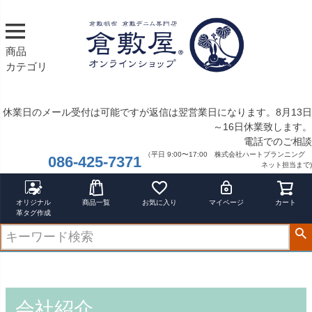
商品
カテゴリ
休業日のメール受付は可能ですが返信は翌営業日になります。8月13日
～16日休業致します。
電話でのご相談
（平日 9:00〜17:00 株式会社ハートプランニング
086-425-7371
ネット担当まで)
オリジナル
商品一覧
お気に入り
マイページ
カート
革タグ作成
会社紹介