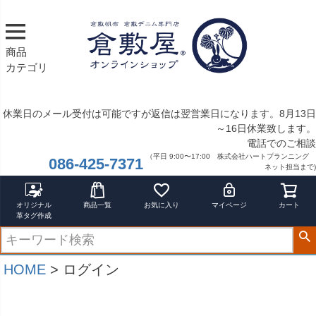
商品
カテゴリ
休業日のメール受付は可能ですが返信は翌営業日になります。8月13日
～16日休業致します。
電話でのご相談
（平日 9:00〜17:00 株式会社ハートプランニング
086-425-7371
ネット担当まで)
オリジナル
商品一覧
お気に入り
マイページ
カート
革タグ作成
HOME
ログイン