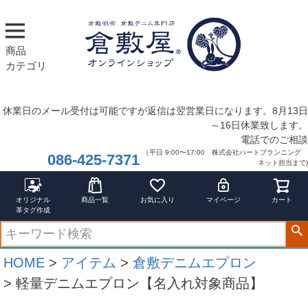
商品
カテゴリ
休業日のメール受付は可能ですが返信は翌営業日になります。8月13日
～16日休業致します。
電話でのご相談
（平日 9:00〜17:00 株式会社ハートプランニング
086-425-7371
ネット担当まで)
オリジナル
商品一覧
お気に入り
マイページ
カート
革タグ作成
HOME
アイテム
倉敷デニムエプロン
軽量デニムエプロン【名入れ対象商品】