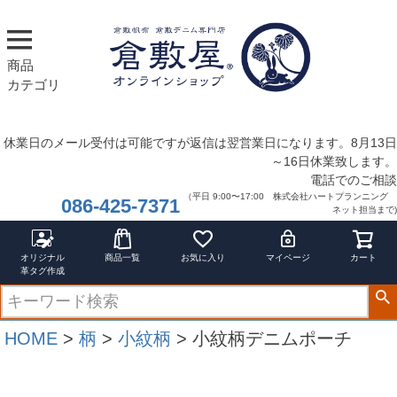
商品
カテゴリ
休業日のメール受付は可能ですが返信は翌営業日になります。8月13日
～16日休業致します。
電話でのご相談
（平日 9:00〜17:00 株式会社ハートプランニング
086-425-7371
ネット担当まで)
オリジナル
商品一覧
お気に入り
マイページ
カート
革タグ作成
HOME
柄
小紋柄
小紋柄デニムポーチ