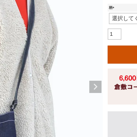
柄
(
必
須
)