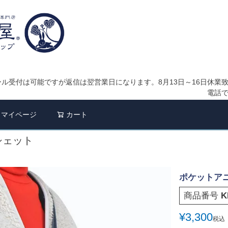
ル受付は可能ですが返信は翌営業日になります。8月13日～16日休業
電話
検索
マイページ
カート
シェット
ポケットア
商品番号
K
¥
3,300
税込