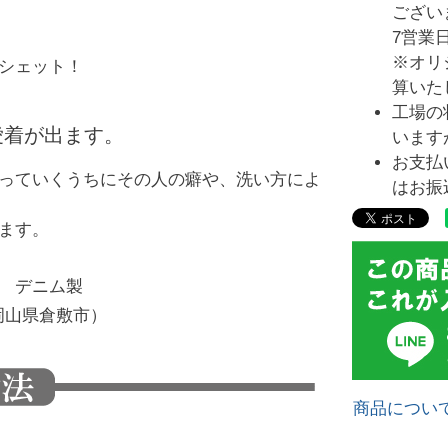
ござい
7営業
※オリ
シェット！
算いた
工場の
愛着が出ます。
います
お支払
っていくうちにその人の癖や、洗い方によ
はお振
ます。
％ デニム製
岡山県倉敷市）
商品につい