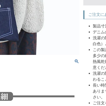
ご注文に
製品寸
デニム
洗濯の
白色）
この製
多少の
熱風乾
意くだ
洗濯の
わるこ
長い時
ありま
さい。
ご注文