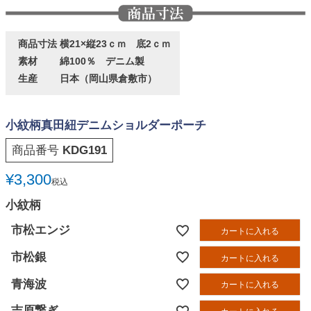
商品寸法
横21×縦23ｃｍ 底2ｃｍ
素材
綿100％ デニム製
生産
日本（岡山県倉敷市）
小紋柄真田紐デニムショルダーポーチ
商品番号
KDG191
¥
3,300
税込
小紋柄
市松エンジ
カートに入れる
市松銀
カートに入れる
青海波
カートに入れる
吉原繋ぎ