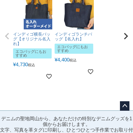
インディゴ横長バッ
インディゴランチバ
グ【オリジナル名入
ッグ【名入れ】
れ】
エコバッグにもお
すすめ
エコバッグにもお
すすめ
¥
4,400
税込
¥
4,730
税込
ペー
デニムの聖地岡山から、あなただけの特別なデニムグッズを1
ジト
個からお届けします。
ップ
文字、写真を革タグに印刷し、ひとつひとつ手作業でお取り付
へ