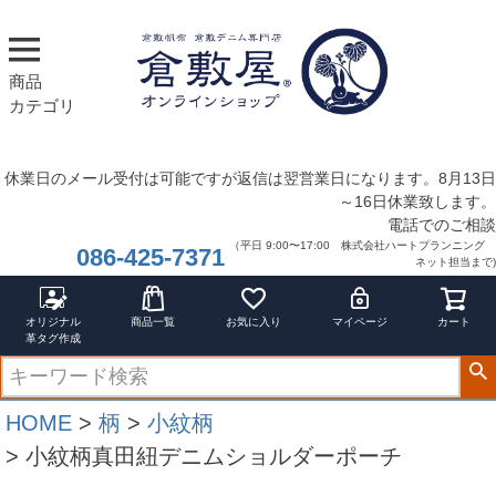
商品
カテゴリ
休業日のメール受付は可能ですが返信は翌営業日になります。8月13日
～16日休業致します。
電話でのご相談
（平日 9:00〜17:00 株式会社ハートプランニング
086-425-7371
ネット担当まで)
オリジナル
商品一覧
お気に入り
マイページ
カート
革タグ作成
HOME
柄
小紋柄
小紋柄真田紐デニムショルダーポーチ