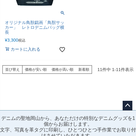
オリジナル鳥獣戯画「鳥獣サッ
カー」 レトロデニムバッグ横
長
¥
3,300
税込
カートに入れる
11
件中
1
-
11
件表示
並び替え
価格が安い順
価格が高い順
新着順
ペー
デニムの聖地岡山から、あなただけの特別なデニムグッズを1
ジト
個からお届けします。
ップ
文字、写真を革タグに印刷し、ひとつひとつ手作業でお取り付
へ
けさせていただきます。