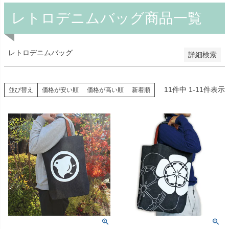
レビュー順
キーワードヒット順
レトロデニムバッグ商品一覧
検索
レトロデニムバッグ
詳細検索
11
件中
1
-
11
件表示
並び替え
価格が安い順
価格が高い順
新着順