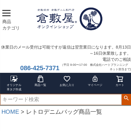
在庫なし商品
在庫なし商品を表示しない
商品
商品番号/JANコード
カテゴリ
休業日のメール受付は可能ですが返信は翌営業日になります。8月13日
バンドル販売
～16日休業致します。
電話でのご相談
（平日 9:00〜17:00 株式会社ハートプランニング
086-425-7371
ネット担当まで)
予約商品
予約商品のみを表示
オリジナル
商品一覧
お気に入り
マイページ
カート
革タグ作成
並び順
新着順
登録順
HOME
レトロデニムバッグ商品一覧
価格が安い順
価格が高い順
優先度順