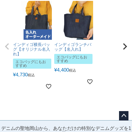
インディゴ横長バッ
インディゴランチバ
グ【オリジナル名入
ッグ【名入れ】
れ】
エコバッグにもお
すすめ
エコバッグにもお
すすめ
¥
4,400
税込
¥
4,730
税込
ペー
デニムの聖地岡山から、あなただけの特別なデニムグッズを1
ジト