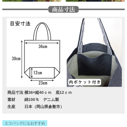
商品寸法
横36×縦40ｃｍ 底12ｃｍ
素材
綿100％ デニム製
生産
日本（岡山県倉敷市）
エコバッグにもおすすめ