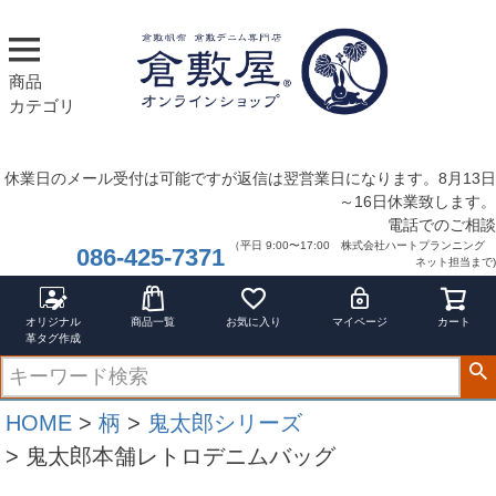
商品
カテゴリ
休業日のメール受付は可能ですが返信は翌営業日になります。8月13日
～16日休業致します。
電話でのご相談
（平日 9:00〜17:00 株式会社ハートプランニング
086-425-7371
ネット担当まで)
オリジナル
商品一覧
お気に入り
マイページ
カート
革タグ作成
HOME
柄
鬼太郎シリーズ
鬼太郎本舗レトロデニムバッグ