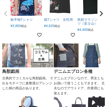
鯨半袖Tシャツ
猫Tシャツ 女性用
鳥獣マラソンTシャ
ツ（富士山）
¥
3,850
¥
4,620
税込
税込
¥
4,400
税込
デニムエプロン各種
鳥獣戯画
デニムエプロンなので、男女とも
古典的でコミカルな鳥獣戯画。 そ
お揃いで使うこともできます。 丈
れをモチーフに倉敷屋がアレンジ
夫なのでアウトドア、作業用にも
した柄の商品があります。
使えます。