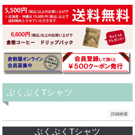
予約商品
予約商品のみを表示
並び順
新着順
登録順
価格が安い順
価格が高い順
優先度順
レビュー順
キーワードヒット順
ぷくぷくTシャツ
検索
詳細検索
ぷくぷくTシャツ