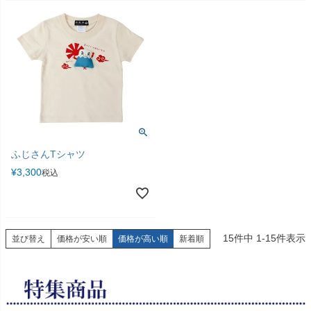
ふじさんTシャツ
¥
3,300
税込
15
件中
1
-
15
件表示
並び替え
価格が安い順
価格が高い順
新着順