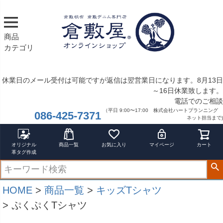
翌日発送
サイズ
商品
指定なし
カテゴリ
S
M
22.5cm
23.0cm
休業日のメール受付は可能ですが返信は翌営業日になります。8月13日
～16日休業致します。
電話でのご相談
カラー
（平日 9:00〜17:00 株式会社ハートプランニング
レッド
086-425-7371
ネット担当まで)
ブルー
イエロー
オリジナル
商品一覧
お気に入り
マイページ
カート
在庫なし商品
革タグ作成
在庫なし商品を表示しない
商品番号/JANコード
HOME
商品一覧
キッズTシャツ
ぷくぷくTシャツ
バンドル販売