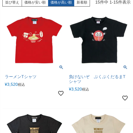
15
件中
1
-
15
件表示
並び替え
価格が安い順
価格が高い順
新着順
ラーメンTシャツ
負けないぞ ぷくぷくだるまT
シャツ
¥
3,520
税込
¥
3,520
税込