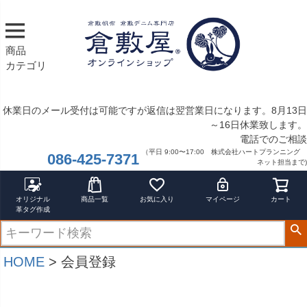
商品
カテゴリ
休業日のメール受付は可能ですが返信は翌営業日になります。8月13日
～16日休業致します。
電話でのご相談
（平日 9:00〜17:00 株式会社ハートプランニング
086-425-7371
ネット担当まで)
オリジナル
商品一覧
お気に入り
マイページ
カート
革タグ作成
HOME
会員登録