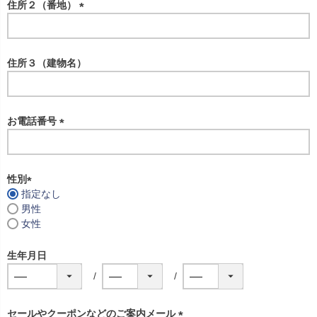
住所２（番地）
)
(
必
須
住所３（建物名）
)
お電話番号
(
必
須
性別
)
指定なし
(
男性
必
女性
須
)
生年月日
セールやクーポンなどのご案内メール