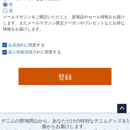
可
(
否
必
メールマガジンをご購読いただくと、新製品やセール情報をお届け
須
します。またメールマガジン限定クーポンやプレゼントなどお得な
)
情報をお届けします。
会員規約
に同意する
個人情報保護方針
に同意する
登録
ペー
デニムの聖地岡山から、あなただけの特別なデニムグッズを1
ジト
個からお届けします。
ップ