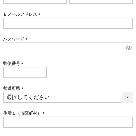
必
須
Ｅメールアドレス
)
(
必
須
パスワード
)
(
必
須
郵便番号
)
(
必
須
都道府県
)
(
必
須
住所１（市区町村）
)
(
必
須