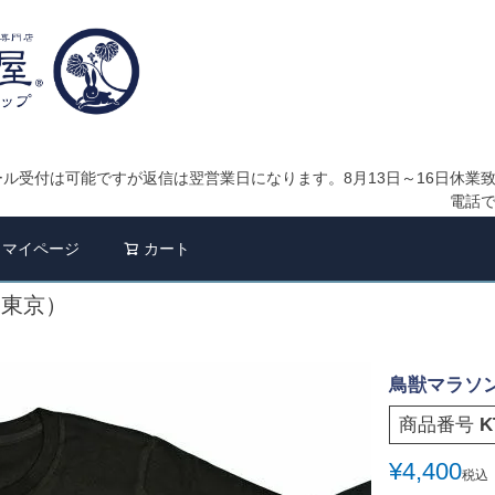
ル受付は可能ですが返信は翌営業日になります。8月13日～16日休業
電話
検索
マイページ
カート
（東京）
鳥獣マラソ
商品番号
K
¥
4,400
税込