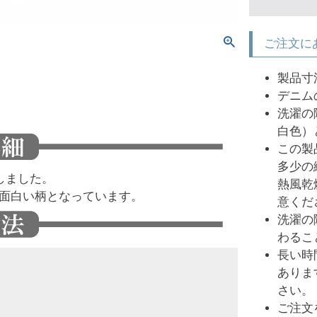
ご注文に
製品寸
デニム
洗濯の
白色）
この製
多少の
しました。
熱風乾
面白い柄となっています。
意くだ
洗濯の
わるこ
長い時
ありま
さい。
ご注文