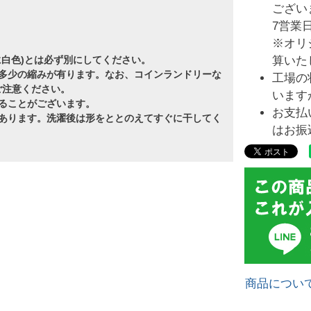
ござい
7営業
※オリ
算いた
に白色)とは必ず別にしてください。
多少の縮みが有ります。なお、コインランドリーな
工場の
ご注意ください。
います
ることがございます。
お支払
あります。洗濯後は形をととのえてすぐに干してく
はお振
商品につい