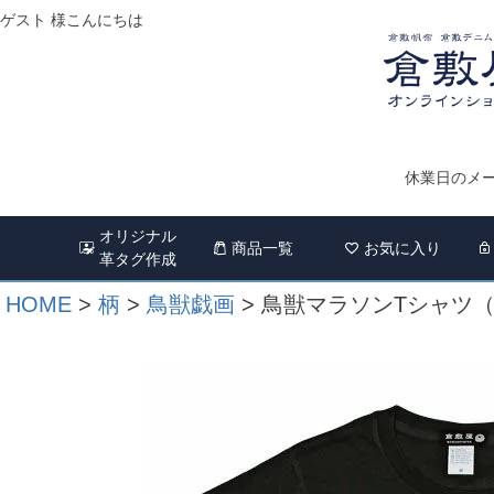
ゲスト 様こんにちは
休業日のメー
オリジナル
商品一覧
お気に入り
革タグ作成
HOME
柄
鳥獣戯画
鳥獣マラソンTシャツ