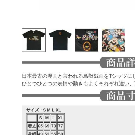
日本最古の漫画と言われる鳥獣戯画をTシャツに
ひとつひとつの表情や動きもよくそれぞれ違い、
サイズ・S M L XL
S
M
L
XL
着丈
65
69
73
77
身幅
49
52
55
58