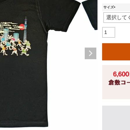
サイズ
(
必
須
)