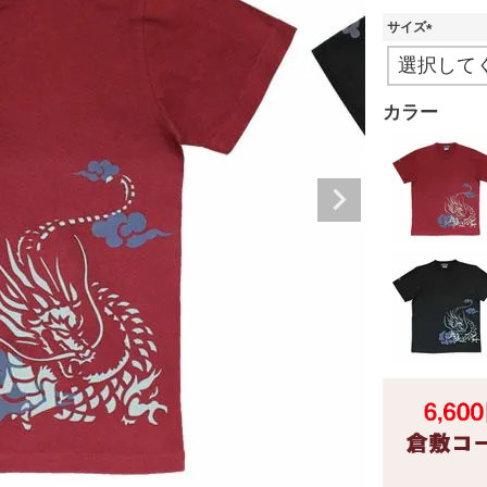
サイズ
(
必
須
カラー
)