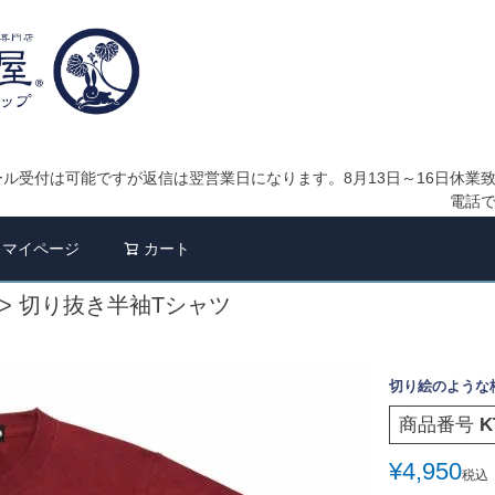
ル受付は可能ですが返信は翌営業日になります。8月13日～16日休業
電話
検索
マイページ
カート
切り抜き半袖Tシャツ
切り絵のような
商品番号
K
¥
4,950
税込