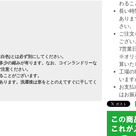
わるこ
長い時
ありま
さい。
ご注文
ござい
7営業
※オリ
に白色)とは必ず別にしてください。
多少の縮みが有ります。なお、コインランドリーな
算いた
ご注意ください。
工場の
ることがございます。
います
あります。洗濯後は形をととのえてすぐに干してく
お支払
はお振