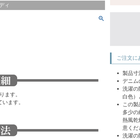
ディ
ご注文に
製品寸
デニム
洗濯の
ります。
白色）
ています。
この製
多少の
熱風乾
意くだ
洗濯の