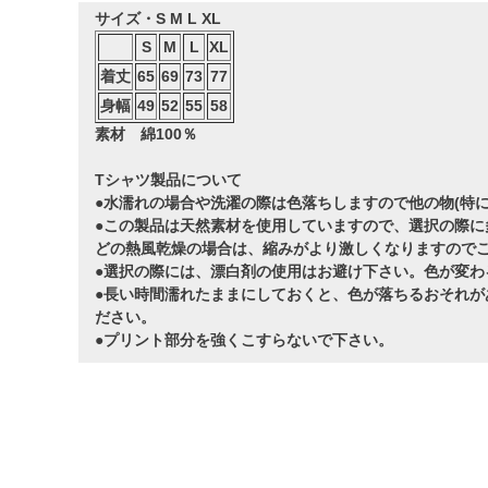
サイズ・S M L XL
S
M
L
XL
着丈
65
69
73
77
身幅
49
52
55
58
素材 綿100％
Tシャツ製品について
●水濡れの場合や洗濯の際は色落ちしますので他の物(特
●この製品は天然素材を使用していますので、選択の際に
どの熱風乾燥の場合は、縮みがより激しくなりますので
●選択の際には、漂白剤の使用はお避け下さい。色が変わ
●長い時間濡れたままにしておくと、色が落ちるおそれが
ださい。
●プリント部分を強くこすらないで下さい。