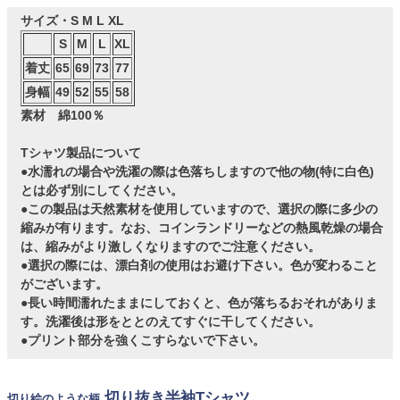
サイズ・S M L XL
S
M
L
XL
着丈
65
69
73
77
身幅
49
52
55
58
素材 綿100％
Tシャツ製品について
●水濡れの場合や洗濯の際は色落ちしますので他の物(特に白色)
とは必ず別にしてください。
●この製品は天然素材を使用していますので、選択の際に多少の
縮みが有ります。なお、コインランドリーなどの熱風乾燥の場合
は、縮みがより激しくなりますのでご注意ください。
●選択の際には、漂白剤の使用はお避け下さい。色が変わること
がございます。
●長い時間濡れたままにしておくと、色が落ちるおそれがありま
す。洗濯後は形をととのえてすぐに干してください。
●プリント部分を強くこすらないで下さい。
切り抜き半袖Tシャツ
切り絵のような柄