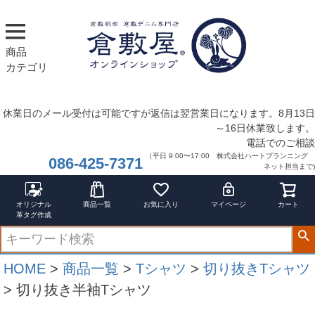
商品
カテゴリ
休業日のメール受付は可能ですが返信は翌営業日になります。8月13日
～16日休業致します。
電話でのご相談
（平日 9:00〜17:00 株式会社ハートプランニング
086-425-7371
ネット担当まで)
オリジナル
商品一覧
お気に入り
マイページ
カート
革タグ作成
HOME
商品一覧
Tシャツ
切り抜きTシャツ
切り抜き半袖Tシャツ