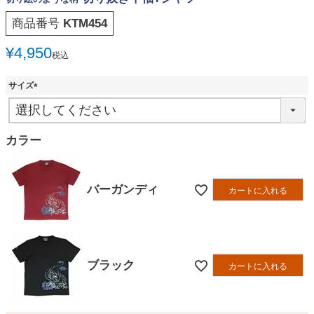
商品番号
KTM454
¥
4,950
税込
サイズ
(
必
須
カラー
)
バーガンディ
カートに入れる
ブラック
カートに入れる