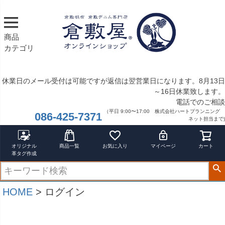
商品
カテゴリ
休業日のメール受付は可能ですが返信は翌営業日になります。8月13日
～16日休業致します。
電話でのご相談
（平日 9:00〜17:00 株式会社ハートプランニング
086-425-7371
ネット担当まで)
オリジナル
商品一覧
お気に入り
マイページ
カート
革タグ作成
HOME
ログイン