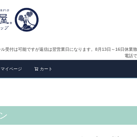
ル受付は可能ですが返信は翌営業日になります。8月13日～16日休業
電話
検索
マイページ
カート
ン