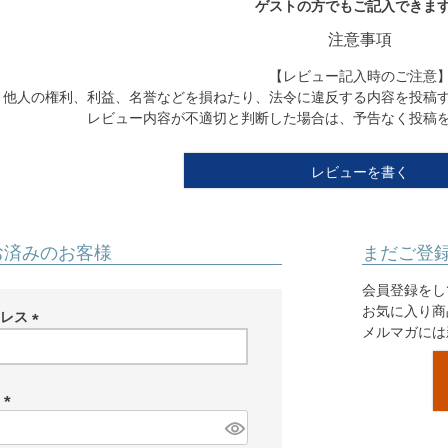
ゲストの方でもご記入できま
注意事項
【レビュー記入時のご注意
他人の権利、利益、名誉などを損ねたり、法令に違反する内容を投稿
レビュー内容が不適切と判断した場合は、予告なく投稿
レビューを書く
お済みのお客様
まだご登
会員登録をし
お気に入り商
ドレス
メルマガには
(
必
須
ド
)
(
必