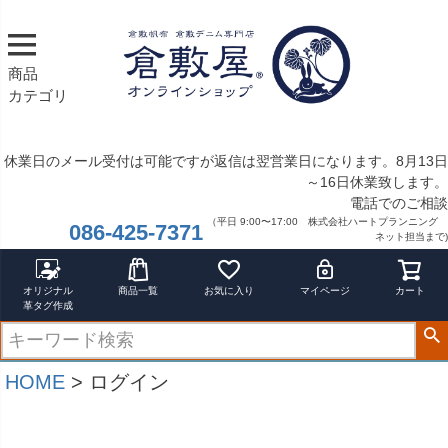
商品
カテゴリ
休業日のメール受付は可能ですが返信は翌営業日になります。8月13日
～16日休業致します。
電話でのご相談
（平日 9:00〜17:00 株式会社ハートプランニング
086-425-7371
ネット担当まで)
オリジナル
商品一覧
お気に入り
マイページ
カート
革タグ作成
HOME
ログイン