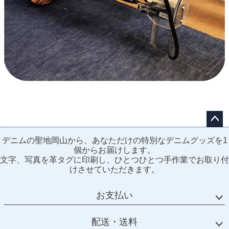
ペー
デニムの聖地岡山から、あなただけの特別なデニムグッズを1
ジト
個からお届けします。
ップ
文字、写真を革タグに印刷し、ひとつひとつ手作業でお取り付
へ
けさせていただきます。
お支払い
配送・送料