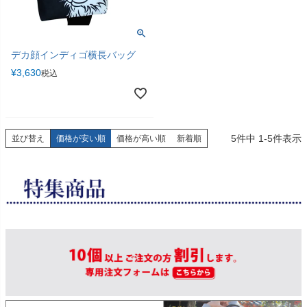
デカ顔インディゴ横長バッグ
¥
3,630
税込
5
件中
1
-
5
件表示
並び替え
価格が安い順
価格が高い順
新着順