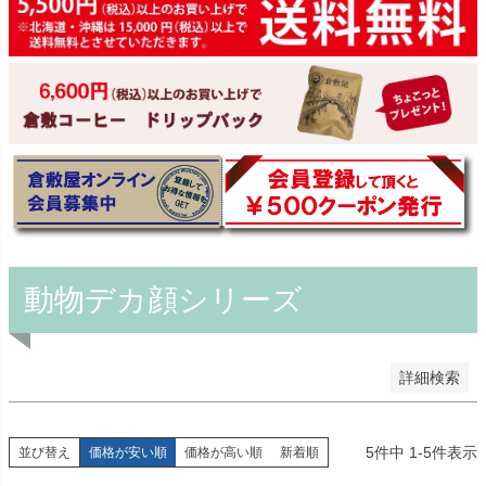
予約商品
予約商品のみを表示
並び順
新着順
登録順
価格が安い順
価格が高い順
優先度順
レビュー順
キーワードヒット順
動物デカ顔シリーズ
検索
詳細検索
5
件中
1
-
5
件表示
並び替え
価格が安い順
価格が高い順
新着順