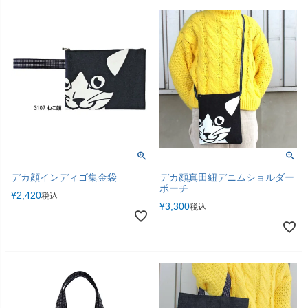
デカ顔インディゴ集金袋
デカ顔真田紐デニムショルダー
ポーチ
¥
2,420
税込
¥
3,300
税込