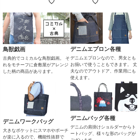
デニムエプロン各種
鳥獣戯画
デニムエプロンなので、男女とも
古典的でコミカルな鳥獣戯画。 そ
お揃いで使うこともできます。 丈
れをモチーフに倉敷屋がアレンジ
夫なのでアウトドア、作業用にも
した柄の商品があります。
使えます。
デニムバッグ各種
デニムワークバッグ
デニムの肩掛けショルダーからト
大きなポケットにスマホやポーチ
ートバッグ、様々な形のバッグが
が楽に入るので、機能性抜群で
ございます。