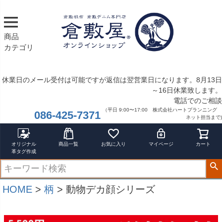
サイズ
指定なし
S
商品
M
カテゴリ
22.5cm
23.0cm
休業日のメール受付は可能ですが返信は翌営業日になります。8月13日
カラー
～16日休業致します。
レッド
電話でのご相談
ブルー
（平日 9:00〜17:00 株式会社ハートプランニング
086-425-7371
イエロー
ネット担当まで)
在庫なし商品
在庫なし商品を表示しない
オリジナル
商品一覧
お気に入り
マイページ
カート
革タグ作成
商品番号/JANコード
HOME
柄
動物デカ顔シリーズ
バンドル販売