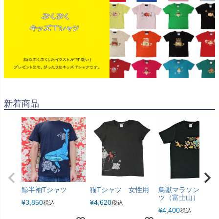
新着商品
鯨半袖Tシャツ
猫Tシャツ 女性用
鳥獣マラソンTシャ
ツ（富士山）
¥
3,850
¥
4,620
税込
税込
¥
4,400
税込