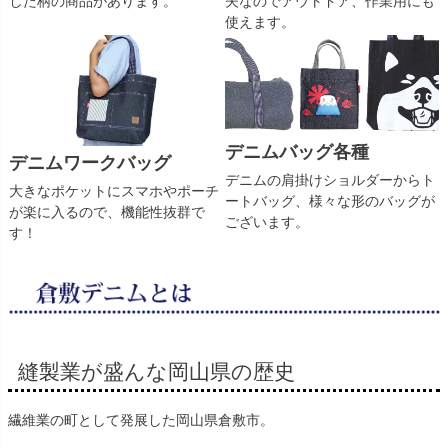
夫なのでアウトドア、作業用にも
した柄の商品があります。
使えます。
デニムバッグ各種
デニムワークバッグ
デニムの肩掛けショルダーからト
大きなポケットにスマホやポーチ
ートバッグ、様々な形のバッグが
が楽に入るので、機能性抜群で
ございます。
す！
縫製業が盛んな岡山県の歴史
繊維業の町として発展した岡山県倉敷市。