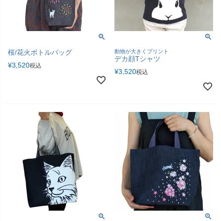
桜/花火ボトルバッグ
動物が大きくプリント
デカ顔Tシャツ
¥
3,520
税込
¥
3,520
税込