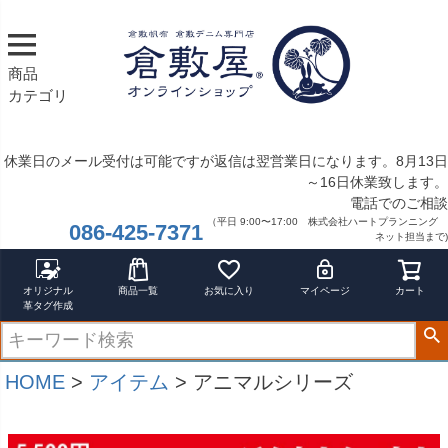
サイズ
指定なし
S
商品
M
カテゴリ
22.5cm
23.0cm
休業日のメール受付は可能ですが返信は翌営業日になります。8月13日
カラー
～16日休業致します。
レッド
電話でのご相談
ブルー
（平日 9:00〜17:00 株式会社ハートプランニング
086-425-7371
イエロー
ネット担当まで)
在庫なし商品
在庫なし商品を表示しない
オリジナル
商品一覧
お気に入り
マイページ
カート
革タグ作成
商品番号/JANコード
HOME
アイテム
アニマルシリーズ
バンドル販売