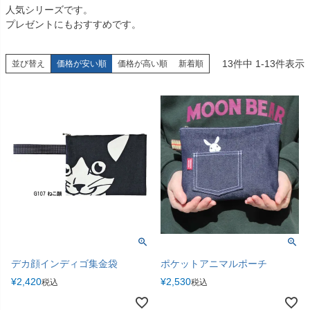
人気シリーズです。
プレゼントにもおすすめです。
13
件中
1
-
13
件表示
並び替え
価格が安い順
価格が高い順
新着順
デカ顔インディゴ集金袋
ポケットアニマルポーチ
¥
2,420
¥
2,530
税込
税込