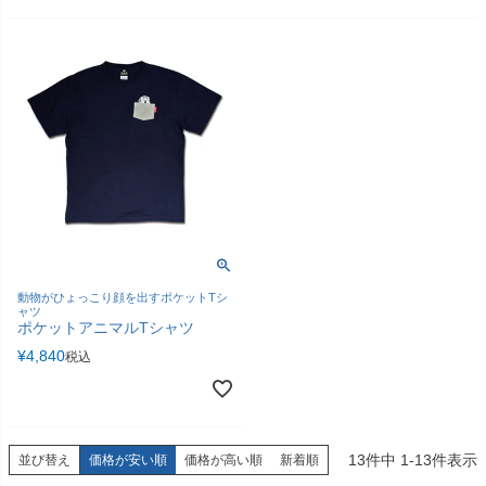
動物がひょっこり顔を出すポケットTシ
ャツ
ポケットアニマルTシャツ
¥
4,840
税込
13
件中
1
-
13
件表示
並び替え
価格が安い順
価格が高い順
新着順