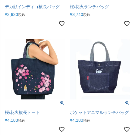
デカ顔インディゴ横長バッグ
桜/花火ランチバッグ
¥
3,630
¥
3,740
税込
税込
桜/花火横長トート
ポケットアニマルランチバッグ
¥
4,180
¥
4,180
税込
税込