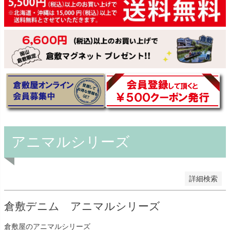
予約商品
予約商品のみを表示
並び順
新着順
登録順
価格が安い順
価格が高い順
優先度順
レビュー順
キーワードヒット順
アニマルシリーズ
検索
詳細検索
倉敷デニム アニマルシリーズ
倉敷屋のアニマルシリーズ