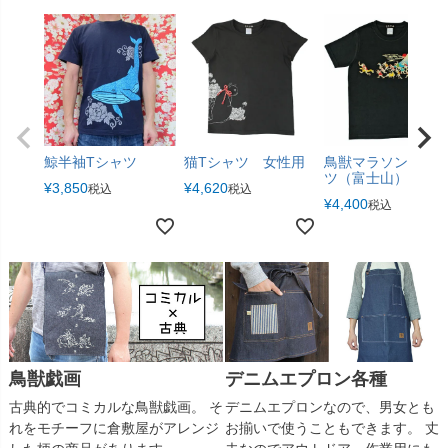
鯨半袖Tシャツ
猫Tシャツ 女性用
鳥獣マラソンTシャ
ツ（富士山）
¥
3,850
¥
4,620
税込
税込
¥
4,400
税込
デニムエプロン各種
鳥獣戯画
デニムエプロンなので、男女とも
古典的でコミカルな鳥獣戯画。 そ
お揃いで使うこともできます。 丈
れをモチーフに倉敷屋がアレンジ